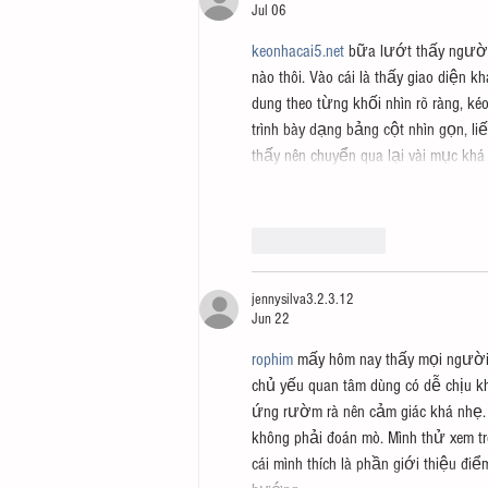
Jul 06
keonhacai5.net
 bữa lướt thấy người 
nào thôi. Vào cái là thấy giao diện 
dung theo từng khối nhìn rõ ràng, k
trình bày dạng bảng cột nhìn gọn, li
thấy nên chuyển qua lại vài mục khá
Like
Reply
jennysilva3.2.3.12
Jun 22
rophim
 mấy hôm nay thấy mọi người 
chủ yếu quan tâm dùng có dễ chịu kh
ứng rườm rà nên cảm giác khá nhẹ. 
không phải đoán mò. Mình thử xem t
cái mình thích là phần giới thiệu đ