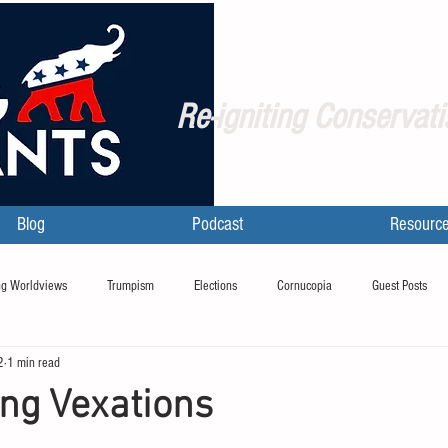
Re-igniting Conservati
Blog
Podcast
Resourc
g Worldviews
Trumpism
Elections
Cornucopia
Guest Posts
2
1 min read
ing Vexations