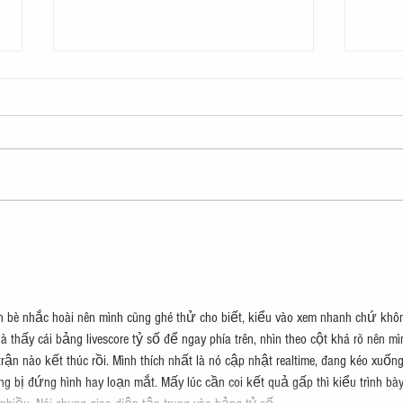
206 – Pondering Patriotism
205 
with John Wilsey
in Li
n bè nhắc hoài nên mình cũng ghé thử cho biết, kiểu vào xem nhanh chứ khô
à thấy cái bảng livescore tỷ số để ngay phía trên, nhìn theo cột khá rõ nên mì
 trận nào kết thúc rồi. Mình thích nhất là nó cập nhật realtime, đang kéo xuống
 bị đứng hình hay loạn mắt. Mấy lúc cần coi kết quả gấp thì kiểu trình bày