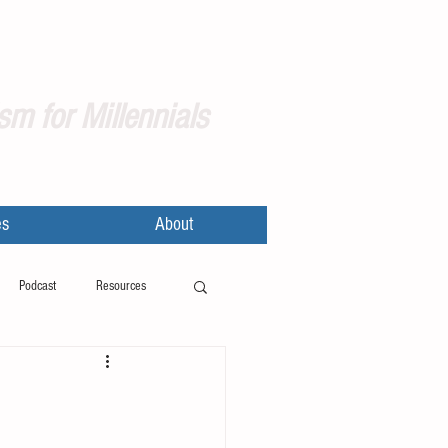
sm for Millennials
es
About
Podcast
Resources