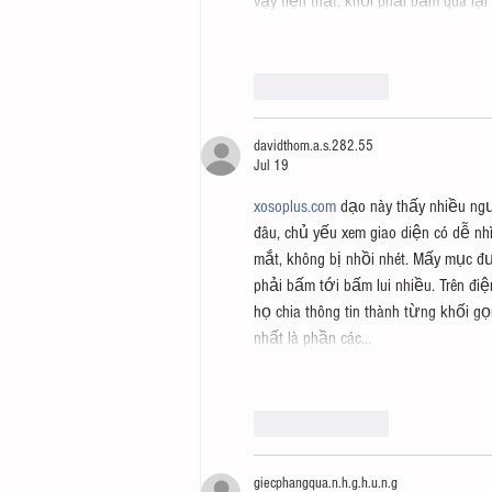
vậy tiện thật, khỏi phải bấm qua lại
Like
Reply
davidthom.a.s.282.55
Jul 19
xosoplus.com
 dạo này thấy nhiều ng
đâu, chủ yếu xem giao diện có dễ nh
mắt, không bị nhồi nhét. Mấy mục đ
phải bấm tới bấm lui nhiều. Trên đi
họ chia thông tin thành từng khối g
nhất là phần các…
Like
Reply
giecphangqua.n.h.g.h.u.n.g