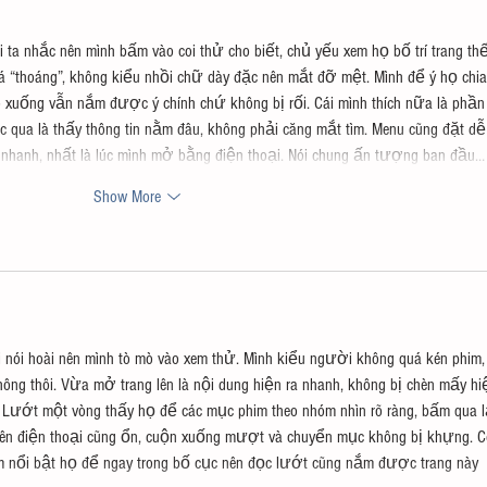
ta nhắc nên mình bấm vào coi thử cho biết, chủ yếu xem họ bố trí trang thế
khá “thoáng”, không kiểu nhồi chữ dày đặc nên mắt đỡ mệt. Mình để ý họ chia
éo xuống vẫn nắm được ý chính chứ không bị rối. Cái mình thích nữa là phần
ếc qua là thấy thông tin nằm đâu, không phải căng mắt tìm. Menu cũng đặt dễ
 nhanh, nhất là lúc mình mở bằng điện thoại. Nói chung ấn tượng ban đầu…
Show More
nói hoài nên mình tò mò vào xem thử. Mình kiểu người không quá kén phim,
ông thôi. Vừa mở trang lên là nội dung hiện ra nhanh, không bị chèn mấy hi
Lướt một vòng thấy họ để các mục phim theo nhóm nhìn rõ ràng, bấm qua l
rên điện thoại cũng ổn, cuộn xuống mượt và chuyển mục không bị khựng. C
iểm nổi bật họ để ngay trong bố cục nên đọc lướt cũng nắm được trang này 