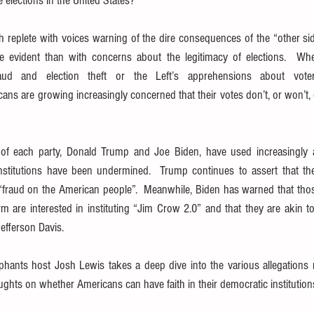
 elections in the United States?
 replete with voices warning of the dire consequences of the “other side”
evident than with concerns about the legitimacy of elections.  Wheth
aud and election theft or the Left’s apprehensions about vote
ns are growing increasingly concerned that their votes don’t, or won’t, or
of each party, Donald Trump and Joe Biden, have used increasingly a
nstitutions have been undermined.  Trump continues to assert that th
 “fraud on the American people”.  Meanwhile, Biden has warned that tho
rm are interested in instituting “Jim Crow 2.0” and that they are akin to
efferson Davis.
ephants host Josh Lewis takes a deep dive into the various allegation
ghts on whether Americans can have faith in their democratic institution