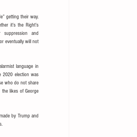
 getting their way.  
er it’s the Right’s 
r suppression and 
 eventually will not 
larmist language in 
e 2020 election was 
se who do not share 
 the likes of George 
s made by Trump and 
s.