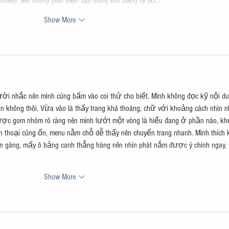
 nhiều. Nói chung giao diện tập trung vào bảng tỷ số…
Show More
ười nhắc nên mình cũng bấm vào coi thử cho biết. Mình không đọc kỹ nội du
ìn không thôi. Vừa vào là thấy trang khá thoáng, chữ với khoảng cách nhìn n
ược gom nhóm rõ ràng nên mình lướt một vòng là hiểu đang ở phần nào, kh
ện thoại cũng ổn, menu nằm chỗ dễ thấy nên chuyển trang nhanh. Mình thích 
ọn gàng, mấy ô bảng canh thẳng hàng nên nhìn phát nắm được ý chính ngay, 
Show More