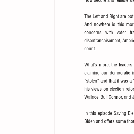
How secure and reliable are
The Left and Right are both
And nowhere is this more 
concerns with voter fr
disenfranchisement, America
count.
What’s more, the leaders 
claiming our democratic i
“stolen” and that it was a
his views on election refo
Wallace, Bull Connor, and J
In this episode Saving El
Biden and offers some thou