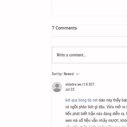
7 Comments
Write a comment...
207 – Why Postliberalism
Sort by:
Newest
Failed with James Patterson
and Thomas Howes
elsiebre.we.r1.6.921
Jul 22
ket qua bong da net
 dạo này thấy bạ
có ngồi phân tích gì đâu. Vừa mở ra l
liếc phát biết trận nào đang diễn ra,
xem mà số liệu vẫn nhảy mượt, không