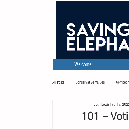
Welcome
All Posts
Conservative Values
Competin
Josh Lewis
Feb 15, 202
Transcripts
101 – Vot